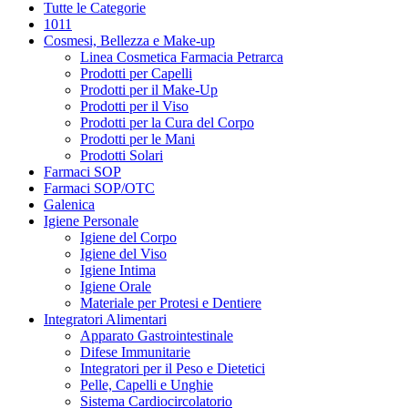
Tutte le Categorie
1011
Cosmesi, Bellezza e Make-up
Linea Cosmetica Farmacia Petrarca
Prodotti per Capelli
Prodotti per il Make-Up
Prodotti per il Viso
Prodotti per la Cura del Corpo
Prodotti per le Mani
Prodotti Solari
Farmaci SOP
Farmaci SOP/OTC
Galenica
Igiene Personale
Igiene del Corpo
Igiene del Viso
Igiene Intima
Igiene Orale
Materiale per Protesi e Dentiere
Integratori Alimentari
Apparato Gastrointestinale
Difese Immunitarie
Integratori per il Peso e Dietetici
Pelle, Capelli e Unghie
Sistema Cardiocircolatorio