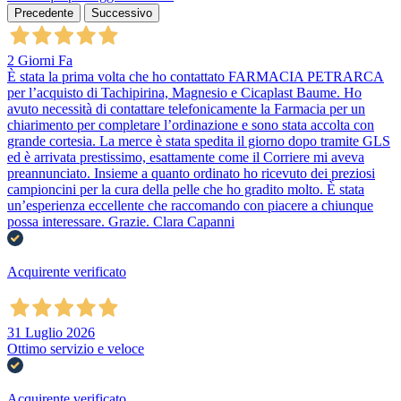
Precedente
Successivo
2 Giorni Fa
È stata la prima volta che ho contattato FARMACIA PETRARCA
per l’acquisto di Tachipirina, Magnesio e Cicaplast Baume. Ho
avuto necessità di contattare telefonicamente la Farmacia per un
chiarimento per completare l’ordinazione e sono stata accolta con
grande cortesia. La merce è stata spedita il giorno dopo tramite GLS
ed è arrivata prestissimo, esattamente come il Corriere mi aveva
preannunciato. Insieme a quanto ordinato ho ricevuto dei preziosi
campioncini per la cura della pelle che ho gradito molto. È stata
un’esperienza eccellente che raccomando con piacere a chiunque
possa interessare. Grazie. Clara Capanni
Acquirente verificato
31 Luglio 2026
Ottimo servizio e veloce
Acquirente verificato