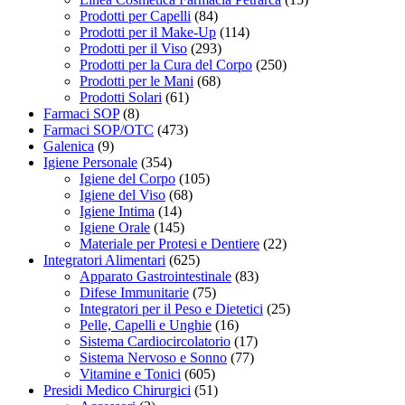
Prodotti per Capelli
(84)
Prodotti per il Make-Up
(114)
Prodotti per il Viso
(293)
Prodotti per la Cura del Corpo
(250)
Prodotti per le Mani
(68)
Prodotti Solari
(61)
Farmaci SOP
(8)
Farmaci SOP/OTC
(473)
Galenica
(9)
Igiene Personale
(354)
Igiene del Corpo
(105)
Igiene del Viso
(68)
Igiene Intima
(14)
Igiene Orale
(145)
Materiale per Protesi e Dentiere
(22)
Integratori Alimentari
(625)
Apparato Gastrointestinale
(83)
Difese Immunitarie
(75)
Integratori per il Peso e Dietetici
(25)
Pelle, Capelli e Unghie
(16)
Sistema Cardiocircolatorio
(17)
Sistema Nervoso e Sonno
(77)
Vitamine e Tonici
(605)
Presidi Medico Chirurgici
(51)