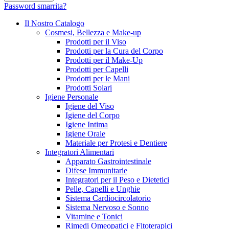
Password smarrita?
Il Nostro Catalogo
Cosmesi, Bellezza e Make-up
Prodotti per il Viso
Prodotti per la Cura del Corpo
Prodotti per il Make-Up
Prodotti per Capelli
Prodotti per le Mani
Prodotti Solari
Igiene Personale
Igiene del Viso
Igiene del Corpo
Igiene Intima
Igiene Orale
Materiale per Protesi e Dentiere
Integratori Alimentari
Apparato Gastrointestinale
Difese Immunitarie
Integratori per il Peso e Dietetici
Pelle, Capelli e Unghie
Sistema Cardiocircolatorio
Sistema Nervoso e Sonno
Vitamine e Tonici
Rimedi Omeopatici e Fitoterapici