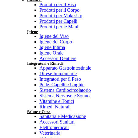
Prodotti per il Viso
Prodotti per il Corpo
Prodotti per Make-Up
Prodotti per Capelli
Prodotti per le Mani
Igiene
Igiene del Viso
Igiene del Corpo
Igiene Intima
Igiene Orale
Accessori Dentiere
Integratori e Rimedi
Apparato Gastrointestinale
Difese Immunitarie
Integratori per il Peso
Pelle, Capelli e Unghie
Sistema Cardiocircolatorio
Sistema Nervoso e Sonno
Vitamine e Tonici
Rimedi Naturali
Salute e Cura
Sanitaria e Medicazione
Accessori Sanitari
Elettromedicali
Veterinaria