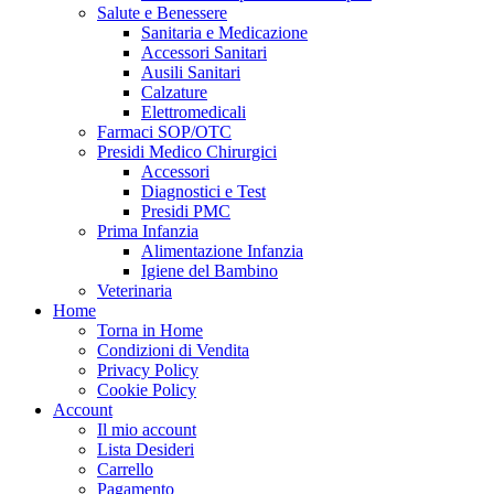
Salute e Benessere
Sanitaria e Medicazione
Accessori Sanitari
Ausili Sanitari
Calzature
Elettromedicali
Farmaci SOP/OTC
Presidi Medico Chirurgici
Accessori
Diagnostici e Test
Presidi PMC
Prima Infanzia
Alimentazione Infanzia
Igiene del Bambino
Veterinaria
Home
Torna in Home
Condizioni di Vendita
Privacy Policy
Cookie Policy
Account
Il mio account
Lista Desideri
Carrello
Pagamento