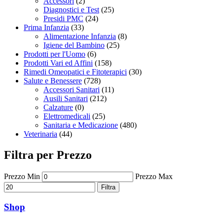
Accessori
(2)
Diagnostici e Test
(25)
Presidi PMC
(24)
Prima Infanzia
(33)
Alimentazione Infanzia
(8)
Igiene del Bambino
(25)
Prodotti per l'Uomo
(6)
Prodotti Vari ed Affini
(158)
Rimedi Omeopatici e Fitoterapici
(30)
Salute e Benessere
(728)
Accessori Sanitari
(11)
Ausili Sanitari
(212)
Calzature
(0)
Elettromedicali
(25)
Sanitaria e Medicazione
(480)
Veterinaria
(44)
Filtra per Prezzo
Prezzo Min
Prezzo Max
Filtra
Shop