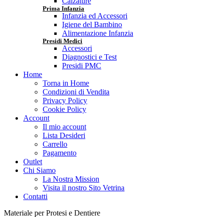
Calzature
Prima Infanzia
Infanzia ed Accessori
Igiene del Bambino
Alimentazione Infanzia
Presidi Medici
Accessori
Diagnostici e Test
Presidi PMC
Home
Torna in Home
Condizioni di Vendita
Privacy Policy
Cookie Policy
Account
Il mio account
Lista Desideri
Carrello
Pagamento
Outlet
Chi Siamo
La Nostra Mission
Visita il nostro Sito Vetrina
Contatti
Materiale per Protesi e Dentiere