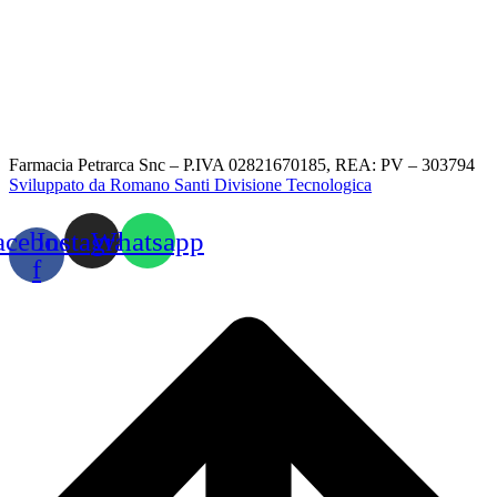
Farmacia Petrarca Snc – P.IVA 02821670185, REA: PV – 303794
Sviluppato da Romano Santi Divisione Tecnologica
acebook-
Instagram
Whatsapp
f