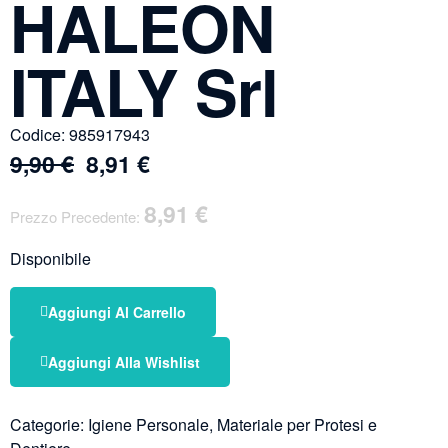
HALEON
ITALY Srl
Codice:
985917943
9,90
€
8,91
€
8,91
€
Prezzo Precedente:
Disponibile
Aggiungi Al Carrello
Aggiungi Alla Wishlist
Categorie:
Igiene Personale
,
Materiale per Protesi e