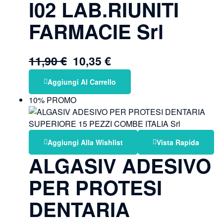
I02 LAB.RIUNITI
FARMACIE Srl
11,90
€
10,35
€
Aggiungi Al Carrello
10% PROMO
Aggiungi Alla Wishlist
Vista Rapida
ALGASIV ADESIVO
PER PROTESI
DENTARIA