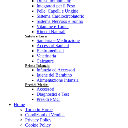
Difese Immunitarie
Integratori per il Peso
Pelle, Capelli e Unghie
Sistema Cardiocircolatorio
Sistema Nervoso e Sonno
Vitamine e Tonici
Rimedi Naturali
Salute e Cura
Sanitaria e Medicazione
Accessori Sanitari
Elettromedicali
Veterinaria
Calzature
Prima Infanzia
Infanzia ed Accessori
Igiene del Bambino
Alimentazione Infanzia
Presidi Medici
Accessori
Diagnostici e Test
Presidi PMC
Home
Torna in Home
Condizioni di Vendita
Privacy Policy
Cookie Policy