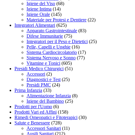
Igiene del Viso
(68)
Igiene Intima
(14)
Igiene Orale
(145)
Materiale per Protesi e Dentiere
(22)
Integratori Alimentari
(625)
Apparato Gastrointestinale
(83)
Difese Immunitarie
(75)
Integratori per il Peso e Dietetici
(25)
Pelle, Capelli e Unghie
(16)
Sistema Cardiocircolatorio
(17)
Sistema Nervoso e Sonno
(77)
Vitamine e Tonici
(605)
Presidi Medico Chirurgici
(51)
Accessori
(2)
Diagnostici e Test
(25)
Presidi PMC
(24)
Prima Infanzia
(33)
Alimentazione Infanzia
(8)
Igiene del Bambino
(25)
Prodotti per l'Uomo
(6)
Prodotti Vari ed Affini
(158)
Rimedi Omeopatici e Fitoterapici
(30)
Salute e Benessere
(728)
Accessori Sanitari
(11)
Ausili Sanitari
(212)