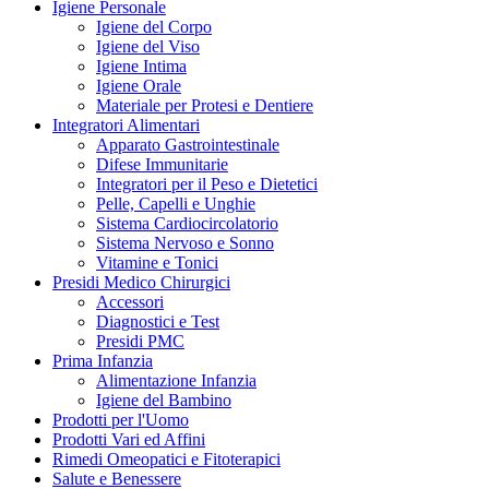
Igiene Personale
Igiene del Corpo
Igiene del Viso
Igiene Intima
Igiene Orale
Materiale per Protesi e Dentiere
Integratori Alimentari
Apparato Gastrointestinale
Difese Immunitarie
Integratori per il Peso e Dietetici
Pelle, Capelli e Unghie
Sistema Cardiocircolatorio
Sistema Nervoso e Sonno
Vitamine e Tonici
Presidi Medico Chirurgici
Accessori
Diagnostici e Test
Presidi PMC
Prima Infanzia
Alimentazione Infanzia
Igiene del Bambino
Prodotti per l'Uomo
Prodotti Vari ed Affini
Rimedi Omeopatici e Fitoterapici
Salute e Benessere