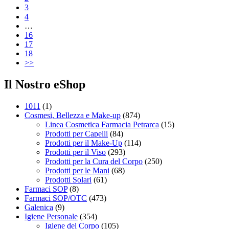
3
4
…
16
17
18
>>
Il Nostro eShop
1011
(1)
Cosmesi, Bellezza e Make-up
(874)
Linea Cosmetica Farmacia Petrarca
(15)
Prodotti per Capelli
(84)
Prodotti per il Make-Up
(114)
Prodotti per il Viso
(293)
Prodotti per la Cura del Corpo
(250)
Prodotti per le Mani
(68)
Prodotti Solari
(61)
Farmaci SOP
(8)
Farmaci SOP/OTC
(473)
Galenica
(9)
Igiene Personale
(354)
Igiene del Corpo
(105)