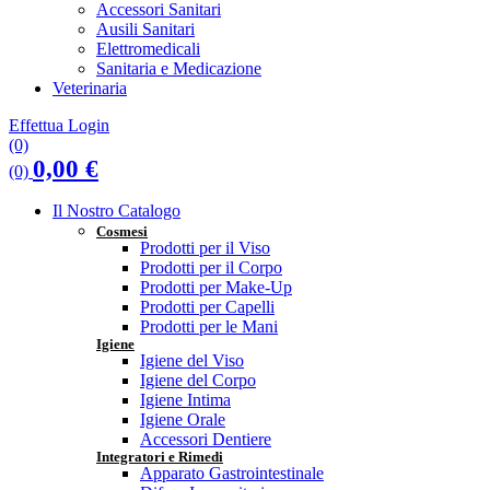
Accessori Sanitari
Ausili Sanitari
Elettromedicali
Sanitaria e Medicazione
Veterinaria
Effettua Login
(0)
0,00
€
(0)
Il Nostro Catalogo
Cosmesi
Prodotti per il Viso
Prodotti per il Corpo
Prodotti per Make-Up
Prodotti per Capelli
Prodotti per le Mani
Igiene
Igiene del Viso
Igiene del Corpo
Igiene Intima
Igiene Orale
Accessori Dentiere
Integratori e Rimedi
Apparato Gastrointestinale