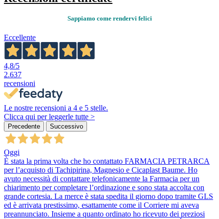
Sappiamo come rendervi felici
Eccellente
4,8
/5
2.637
recensioni
Le nostre recensioni a 4 e 5 stelle.
Clicca qui per leggerle tutte >
Precedente
Successivo
Oggi
È stata la prima volta che ho contattato FARMACIA PETRARCA
per l’acquisto di Tachipirina, Magnesio e Cicaplast Baume. Ho
avuto necessità di contattare telefonicamente la Farmacia per un
chiarimento per completare l’ordinazione e sono stata accolta con
grande cortesia. La merce è stata spedita il giorno dopo tramite GLS
ed è arrivata prestissimo, esattamente come il Corriere mi aveva
preannunciato. Insieme a quanto ordinato ho ricevuto dei preziosi