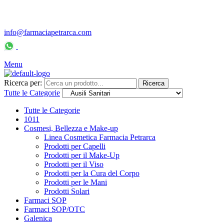
info@farmaciapetrarca.com
Servizio Clienti: 334-7720502
– Lun/Ven: 9.30-11.00 / 16.00-
17.00
Menu
Ricerca per:
Ricerca
Tutte le Categorie
Tutte le Categorie
1011
Cosmesi, Bellezza e Make-up
Linea Cosmetica Farmacia Petrarca
Prodotti per Capelli
Prodotti per il Make-Up
Prodotti per il Viso
Prodotti per la Cura del Corpo
Prodotti per le Mani
Prodotti Solari
Farmaci SOP
Farmaci SOP/OTC
Galenica