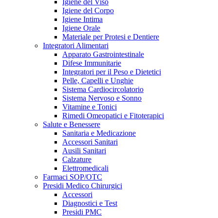
Igiene del Viso
Igiene del Corpo
Igiene Intima
Igiene Orale
Materiale per Protesi e Dentiere
Integratori Alimentari
Apparato Gastrointestinale
Difese Immunitarie
Integratori per il Peso e Dietetici
Pelle, Capelli e Unghie
Sistema Cardiocircolatorio
Sistema Nervoso e Sonno
Vitamine e Tonici
Rimedi Omeopatici e Fitoterapici
Salute e Benessere
Sanitaria e Medicazione
Accessori Sanitari
Ausili Sanitari
Calzature
Elettromedicali
Farmaci SOP/OTC
Presidi Medico Chirurgici
Accessori
Diagnostici e Test
Presidi PMC