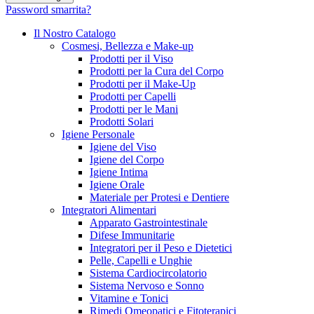
Password smarrita?
Il Nostro Catalogo
Cosmesi, Bellezza e Make-up
Prodotti per il Viso
Prodotti per la Cura del Corpo
Prodotti per il Make-Up
Prodotti per Capelli
Prodotti per le Mani
Prodotti Solari
Igiene Personale
Igiene del Viso
Igiene del Corpo
Igiene Intima
Igiene Orale
Materiale per Protesi e Dentiere
Integratori Alimentari
Apparato Gastrointestinale
Difese Immunitarie
Integratori per il Peso e Dietetici
Pelle, Capelli e Unghie
Sistema Cardiocircolatorio
Sistema Nervoso e Sonno
Vitamine e Tonici
Rimedi Omeopatici e Fitoterapici