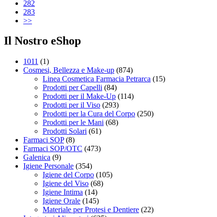
282
283
>>
Il Nostro eShop
1011
(1)
Cosmesi, Bellezza e Make-up
(874)
Linea Cosmetica Farmacia Petrarca
(15)
Prodotti per Capelli
(84)
Prodotti per il Make-Up
(114)
Prodotti per il Viso
(293)
Prodotti per la Cura del Corpo
(250)
Prodotti per le Mani
(68)
Prodotti Solari
(61)
Farmaci SOP
(8)
Farmaci SOP/OTC
(473)
Galenica
(9)
Igiene Personale
(354)
Igiene del Corpo
(105)
Igiene del Viso
(68)
Igiene Intima
(14)
Igiene Orale
(145)
Materiale per Protesi e Dentiere
(22)