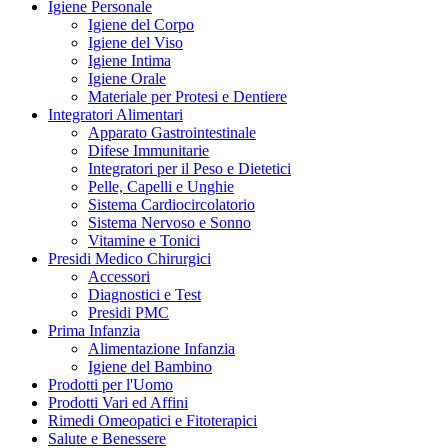
Igiene Personale
Igiene del Corpo
Igiene del Viso
Igiene Intima
Igiene Orale
Materiale per Protesi e Dentiere
Integratori Alimentari
Apparato Gastrointestinale
Difese Immunitarie
Integratori per il Peso e Dietetici
Pelle, Capelli e Unghie
Sistema Cardiocircolatorio
Sistema Nervoso e Sonno
Vitamine e Tonici
Presidi Medico Chirurgici
Accessori
Diagnostici e Test
Presidi PMC
Prima Infanzia
Alimentazione Infanzia
Igiene del Bambino
Prodotti per l'Uomo
Prodotti Vari ed Affini
Rimedi Omeopatici e Fitoterapici
Salute e Benessere