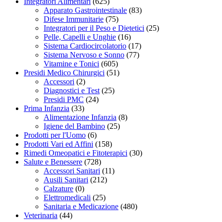
Integratori Alimentari
(625)
Apparato Gastrointestinale
(83)
Difese Immunitarie
(75)
Integratori per il Peso e Dietetici
(25)
Pelle, Capelli e Unghie
(16)
Sistema Cardiocircolatorio
(17)
Sistema Nervoso e Sonno
(77)
Vitamine e Tonici
(605)
Presidi Medico Chirurgici
(51)
Accessori
(2)
Diagnostici e Test
(25)
Presidi PMC
(24)
Prima Infanzia
(33)
Alimentazione Infanzia
(8)
Igiene del Bambino
(25)
Prodotti per l'Uomo
(6)
Prodotti Vari ed Affini
(158)
Rimedi Omeopatici e Fitoterapici
(30)
Salute e Benessere
(728)
Accessori Sanitari
(11)
Ausili Sanitari
(212)
Calzature
(0)
Elettromedicali
(25)
Sanitaria e Medicazione
(480)
Veterinaria
(44)