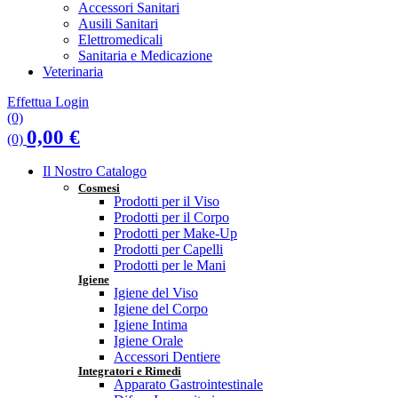
Accessori Sanitari
Ausili Sanitari
Elettromedicali
Sanitaria e Medicazione
Veterinaria
Effettua Login
(0)
0,00
€
(0)
Il Nostro Catalogo
Cosmesi
Prodotti per il Viso
Prodotti per il Corpo
Prodotti per Make-Up
Prodotti per Capelli
Prodotti per le Mani
Igiene
Igiene del Viso
Igiene del Corpo
Igiene Intima
Igiene Orale
Accessori Dentiere
Integratori e Rimedi
Apparato Gastrointestinale