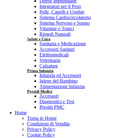
Difese Immunitarie
Integratori per il Peso
Pelle, Capelli e Unghie
Sistema Cardiocircolatorio
Sistema Nervoso e Sonno
Vitamine e Tonici
Rimedi Naturali
Salute e Cura
Sanitaria e Medicazione
Accessori Sanitari
Elettromedicali
Veterinaria
Calzature
Prima Infanzia
Infanzia ed Accessori
Igiene del Bambino
Alimentazione Infanzia
Presidi Medici
Accessori
Diagnostici e Test
Presidi PMC
Home
Torna in Home
Condizioni di Vendita
Privacy Policy
Cookie Policy