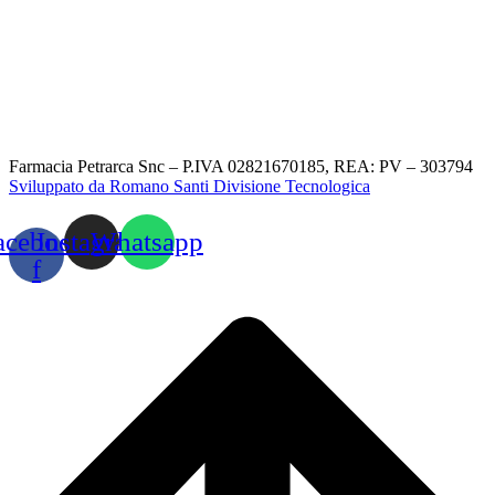
Farmacia Petrarca Snc – P.IVA 02821670185, REA: PV – 303794
Sviluppato da Romano Santi Divisione Tecnologica
acebook-
Instagram
Whatsapp
f