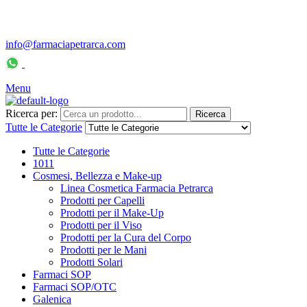
info@farmaciapetrarca.com
Servizio Clienti: 334-7720502
– Lun/Ven: 9.30-11.00 / 16.00-
17.00
Menu
Ricerca per:
Ricerca
Tutte le Categorie
Tutte le Categorie
1011
Cosmesi, Bellezza e Make-up
Linea Cosmetica Farmacia Petrarca
Prodotti per Capelli
Prodotti per il Make-Up
Prodotti per il Viso
Prodotti per la Cura del Corpo
Prodotti per le Mani
Prodotti Solari
Farmaci SOP
Farmaci SOP/OTC
Galenica