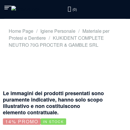
(0)
Home Page
/
Igiene Personale
/
Materiale per
Protesi e Dentiere
/
KUKIDENT COMPLETE
NEUTRO 70G PROCTER & GAMBLE SRL
Le immagini dei prodotti presentati sono
puramente indicative, hanno solo scopo
illustrativo e non costituiscono
elemento contrattuale.
14% PROMO
IN STOCK