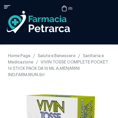
(0)
Home Page
/
Salute e Benessere
/
Sanitaria e
Medicazione
/
VIVIN TOSSE COMPLETE POCKET
14 STICK PACK DA 10 ML A.MENARINI
IND.FARM.RIUN.Srl