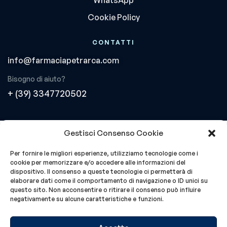
Cookie Policy
CONTATTI
info@farmaciapetrarca.com
Bisogno di aiuto?
+ (39) 3347720502
Gestisci Consenso Cookie
ACQUISTI SICURI SU HOSTING CON ANTIVIRUS E
FIREWALL
Per fornire le migliori esperienze, utilizziamo tecnologie come i
cookie per memorizzare e/o accedere alle informazioni del
dispositivo. Il consenso a queste tecnologie ci permetterà di
elaborare dati come il comportamento di navigazione o ID unici su
questo sito. Non acconsentire o ritirare il consenso può influire
negativamente su alcune caratteristiche e funzioni.
Farmacia Petrarca Snc – P.IVA 02821670185, REA: PV –
303794
Sviluppato da Romano Santi Divisione Tecnologica