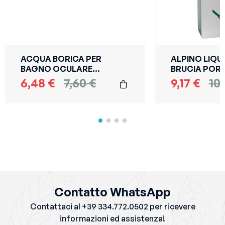
ACQUA BORICA PER
ALPINO LIQU
BAGNO OCULARE
BRUCIA PORR
STERILE 500 ML
VERRUCHE 12
6,48
€
7,60
€
9,17
€
10
MARCO VITI
GIOVANARDI
FARMACEUTICI SpA
FARMACEUTIC
Contatto WhatsApp
Contattaci al +39 334.772.0502 per ricevere
informazioni ed assistenza!