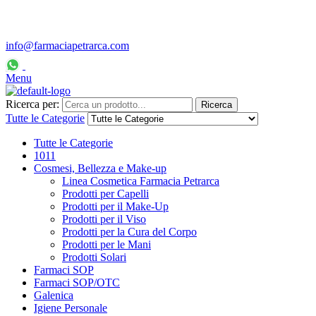
info@farmaciapetrarca.com
Servizio Clienti: 334-7720502
– Lun/Ven: 9.30-11.00 / 16.00-17
Menu
Ricerca per:
Ricerca
Tutte le Categorie
Tutte le Categorie
1011
Cosmesi, Bellezza e Make-up
Linea Cosmetica Farmacia Petrarca
Prodotti per Capelli
Prodotti per il Make-Up
Prodotti per il Viso
Prodotti per la Cura del Corpo
Prodotti per le Mani
Prodotti Solari
Farmaci SOP
Farmaci SOP/OTC
Galenica
Igiene Personale