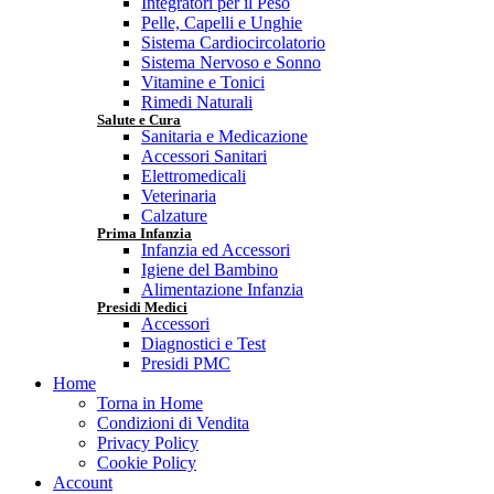
Integratori per il Peso
Pelle, Capelli e Unghie
Sistema Cardiocircolatorio
Sistema Nervoso e Sonno
Vitamine e Tonici
Rimedi Naturali
Salute e Cura
Sanitaria e Medicazione
Accessori Sanitari
Elettromedicali
Veterinaria
Calzature
Prima Infanzia
Infanzia ed Accessori
Igiene del Bambino
Alimentazione Infanzia
Presidi Medici
Accessori
Diagnostici e Test
Presidi PMC
Home
Torna in Home
Condizioni di Vendita
Privacy Policy
Cookie Policy
Account