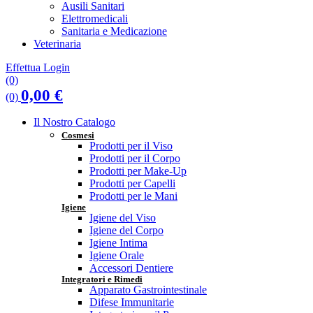
Ausili Sanitari
Elettromedicali
Sanitaria e Medicazione
Veterinaria
Effettua Login
(0)
0,00
€
(0)
Il Nostro Catalogo
Cosmesi
Prodotti per il Viso
Prodotti per il Corpo
Prodotti per Make-Up
Prodotti per Capelli
Prodotti per le Mani
Igiene
Igiene del Viso
Igiene del Corpo
Igiene Intima
Igiene Orale
Accessori Dentiere
Integratori e Rimedi
Apparato Gastrointestinale
Difese Immunitarie