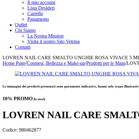
Il mio account
Lista Desideri
Carrello
Pagamento
Outlet
Chi Siamo
La Nostra Mission
Visita il nostro Sito Vetrina
Contatti
LOVREN NAIL CARE SMALTO UNGHIE ROSA VIVACE 5 ML
Home Page
/
Cosmesi, Bellezza e Make-up
/
Prodotti per le Mani
/
LOVR
Le immagini dei prodotti presentati sono puramente indicative, hanno solo scopo illustrativ
10% PROMO
In stock
LOVREN NAIL CARE SMALTO
Codice:
980462877