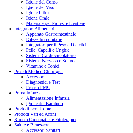
Igiene del Corpo
Igiene del Viso
Igiene Intima
Igiene Orale
Materiale per Protesi e Dentiere
Integratori Alimentari
Apparato Gastrointestinale
Difese Immunitarie
Integratori per il Peso e Dietetici
Pelle, Capelli e Unghie
Sistema Cardiocircolatorio
Sistema Nervoso e Sonno
Vitamine e Tonici
Presidi Medico Chirurgici
Accessori
Diagnostici e Test
Presidi PMC
Prima Infanzia
Alimentazione Infanzia
Igiene del Bambino
Prodotti per l'Uomo
Prodotti Vari ed Affini
Rimedi Omeopatici e Fitoterapici
Salute e Benessere
Accessori Sanitari