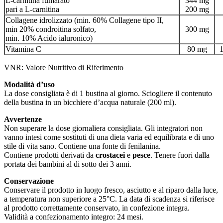
L-carnitina fumarato
344 mg
pari a L-carnitina
200 mg
Collagene idrolizzato (min. 60% Collagene tipo II,
min 20% condroitina solfato,
300 mg
min. 10% Acido ialuronico)
Vitamina C
80 mg
VNR: Valore Nutritivo di Riferimento
Modalità d’uso
La dose consigliata è di 1 bustina al giorno. Sciogliere il contenuto
della bustina in un bicchiere d’acqua naturale (200 ml).
Avvertenze
Non superare la dose giornaliera consigliata. Gli integratori non
vanno intesi come sostituti di una dieta varia ed equilibrata e di uno
stile di vita sano. Contiene una fonte di fenilanina.
Contiene prodotti derivati da
crostacei
e
pesce
. Tenere fuori dalla
portata dei bambini al di sotto dei 3 anni.
Conservazione
Conservare il prodotto in luogo fresco, asciutto e al riparo dalla luce,
a temperatura non superiore a 25°C. La data di scadenza si riferisce
al prodotto correttamente conservato, in confezione integra.
Validità a confezionamento integro: 24 mesi.