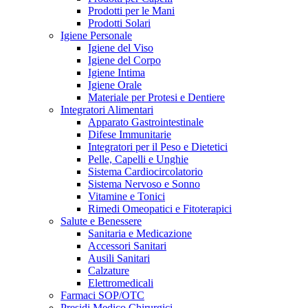
Prodotti per le Mani
Prodotti Solari
Igiene Personale
Igiene del Viso
Igiene del Corpo
Igiene Intima
Igiene Orale
Materiale per Protesi e Dentiere
Integratori Alimentari
Apparato Gastrointestinale
Difese Immunitarie
Integratori per il Peso e Dietetici
Pelle, Capelli e Unghie
Sistema Cardiocircolatorio
Sistema Nervoso e Sonno
Vitamine e Tonici
Rimedi Omeopatici e Fitoterapici
Salute e Benessere
Sanitaria e Medicazione
Accessori Sanitari
Ausili Sanitari
Calzature
Elettromedicali
Farmaci SOP/OTC
Presidi Medico Chirurgici