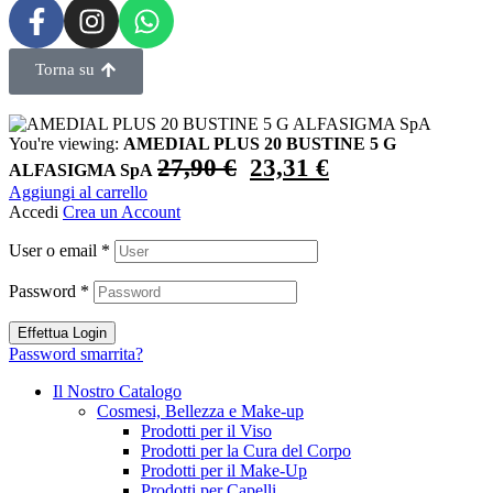
Torna su
You're viewing:
AMEDIAL PLUS 20 BUSTINE 5 G
27,90
€
23,31
€
ALFASIGMA SpA
Aggiungi al carrello
Accedi
Crea un Account
User o email
*
Password
*
Effettua Login
Password smarrita?
Il Nostro Catalogo
Cosmesi, Bellezza e Make-up
Prodotti per il Viso
Prodotti per la Cura del Corpo
Prodotti per il Make-Up
Prodotti per Capelli