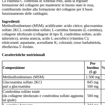
La vitamina C contenuta in Amedial Plus, aiuta la regolare
formazione del collagene per mantenere in buono stato le ossa,
contribuendo inoltre alla formazione del collagene per il buon
funzionamento delle cartilagini.
Ingredienti
Metilsulfonilmetano (MSM); acidificante: acido citrico; glucosamina
solfato 2KCl, condroitina solfato; L-carnitina fumarato (L-carnitina),
collagene idrolizzato (collagene di tipo II, condroitina solfato, acido
ialuronico), aroma arancia, acido L-ascorbico (vitamina C);
edulcoranti: aspartame, acesulfame K; coloranti; rosso barbabietola,
riboflavina-5′-fosfato.
Caratteristiche nutrizionali
Per
Composizione
bustina
%
(5 g)
Metilsulfonilmetano (MSM)
1.500 mg
Glucosamina solfato 2KCl
845 mg
pari a glucosamina
500 mg
Condroitina solfato totale
(da collagene idrolizzato e condroitina solfato aggiunta
500 mg
tal quale)