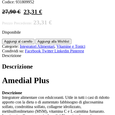
Codice:
931809952
27,90
€
23,31
€
23,31
€
Prezzo Precedente:
Disponibile
Aggiungi al carrello
Aggiungi alla Wishlist
Categorie:
Integratori Alimentari
,
Vitamine e Tonici
Condividi su:
Facebook
Twitter
Linkedin
Pinterest
Descrizione
Descrizione
Amedial Plus
Descrizione
Integratore alimentare con edulcoranti. Utile in tutti i casi di ridotto
apporto con la dieta o di aumentato fabbisogno di glucosamina
solfato, condroitina solfato, collagene idrolizzato,
metilsulfonilmetano (MSM), vitamina C e L-carnitina fumarato.